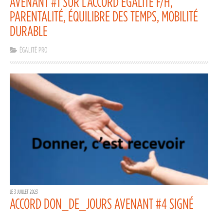
AVENANT #1 SUR L’ACCORD ÉGALITÉ F/H,
PARENTALITÉ, ÉQUILIBRE DES TEMPS, MOBILITÉ
DURABLE
ÉGALITÉ PRO
LE 3 JUILLET 2023
ACCORD DON_DE_JOURS AVENANT #4 SIGNÉ