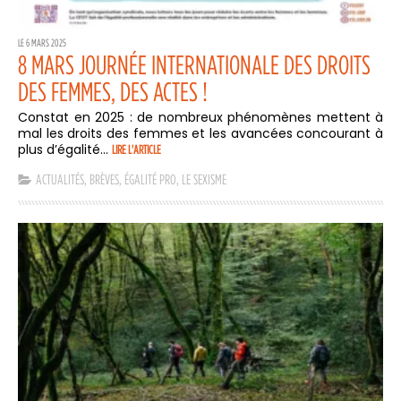
LE 6 MARS 2025
8 MARS JOURNÉE INTERNATIONALE DES DROITS
DES FEMMES, DES ACTES !
Constat en 2025 : de nombreux phénomènes mettent à
mal les droits des femmes et les avancées concourant à
plus d’égalité...
LIRE L'ARTICLE
ACTUALITÉS
,
BRÈVES
,
ÉGALITÉ PRO
,
LE SEXISME