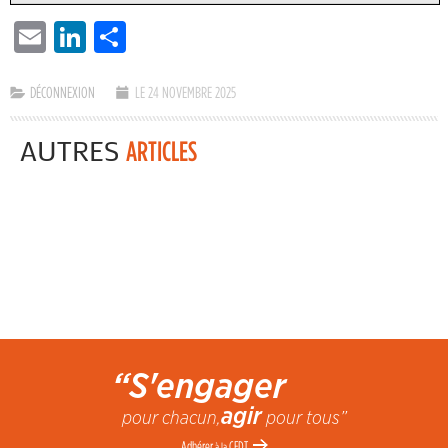
EMAIL
LINKEDIN
PARTAGER
DÉCONNEXION
LE 24 NOVEMBRE 2025
AUTRES
ARTICLES
“S'engager
agir
pour chacun,
pour tous”
Adhérer
CFDT
à la