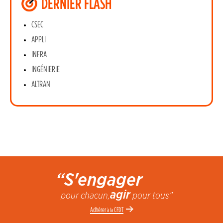
DERNIER FLASH
CSEC
APPLI
INFRA
INGÉNIERIE
ALTRAN
“S'engager
agir
pour chacun,
pour tous”
Adhérer
CFDT
à la