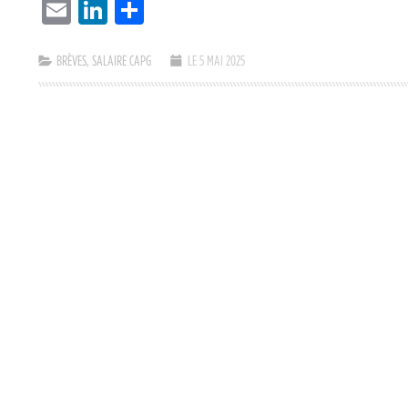
EMAIL
LINKEDIN
PARTAGER
BRÈVES
,
SALAIRE CAPG
LE 5 MAI 2025