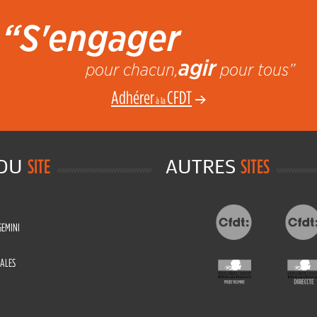
“S'engager
agir
pour chacun,
pour tous”
Adhérer
CFDT
à la
 DU
AUTRES
SITE
SITES
GEMINI
ALES