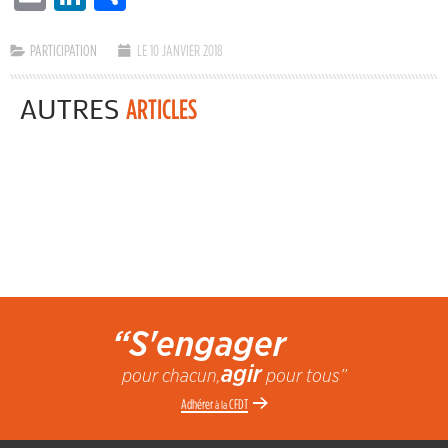
PARTICIPATION
LE 10 JANVIER 2018
AUTRES
ARTICLES
“S'engager
agir
pour chacun,
pour tous”
Adhérer
CFDT
à la