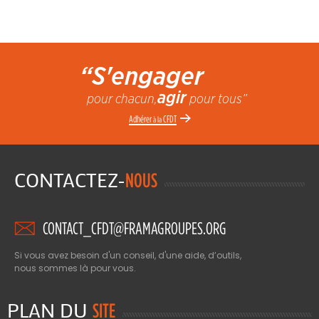
“S'engager
agir
pour chacun,
pour tous”
Adhérer
CFDT
à la
CONTACTEZ-
NOUS
CONTACT_CFDT@FRAMAGROUPES.ORG
Si vous avez besoin d'un conseil, d'une aide, d’outils,
nous sommes là pour vous.
PLAN DU
SITE