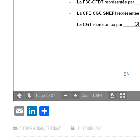
Page
1
/
37
Zoom
100%
EMAIL
LINKEDIN
PARTAGER
ACCORDS ALTRAN
,
TÉLÉTRAVAIL
LE 8 FÉVRIER 2022