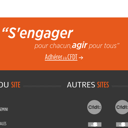
“S'engager
agir
pour chacun,
pour tous”
Adhérer
CFDT
à la
 DU
AUTRES
SITE
SITES
GEMINI
ALES