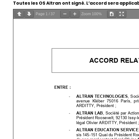
Toutes les OS Altran ont signé. L’accord sera applicabl
Page
1
/
37
Zoom
100%