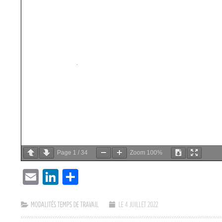
Page
1
/
34
Zoom
100%
EMAIL
LINKEDIN
PARTAGER
MODALITÉS TEMPS DE TRAVAIL
LE 4 JUILLET 2022