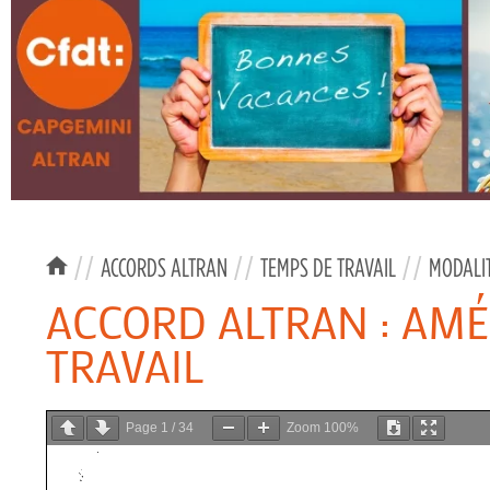
//
ACCORDS ALTRAN
//
TEMPS DE TRAVAIL
//
MODALIT
ACCORD ALTRAN : AM
TRAVAIL
Page
1
/
34
Zoom
100%