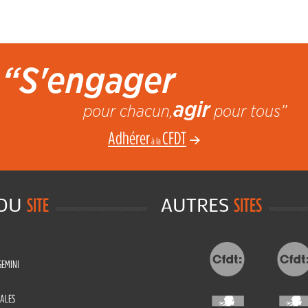
“S'engager
agir
pour chacun,
pour tous”
Adhérer
CFDT
à la
 DU
AUTRES
SITE
SITES
GEMINI
ALES