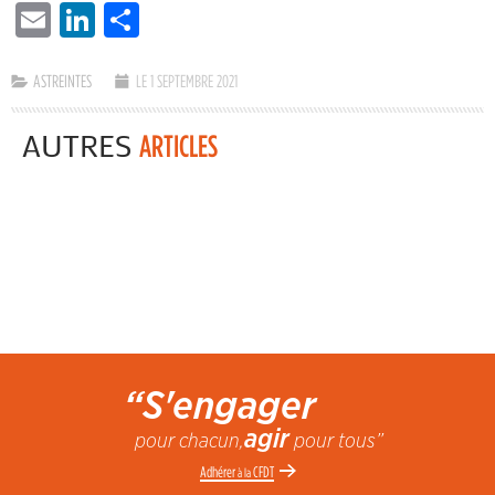
EMAIL
LINKEDIN
PARTAGER
ASTREINTES
LE 1 SEPTEMBRE 2021
AUTRES
ARTICLES
“S'engager
agir
pour chacun,
pour tous”
Adhérer
CFDT
à la