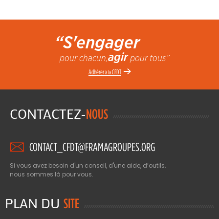
“S'engager
agir
pour chacun,
pour tous”
Adhérer
CFDT
à la
CONTACTEZ-
NOUS
CONTACT_CFDT@FRAMAGROUPES.ORG
Si vous avez besoin d'un conseil, d'une aide, d’outils,
nous sommes là pour vous.
PLAN DU
SITE