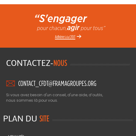
“S'engager
agir
pour chacun,
pour tous”
Adhérer
CFDT
à la
CONTACTEZ-
NOUS
CONTACT_CFDT@FRAMAGROUPES.ORG
Si vous avez besoin d'un conseil, d'une aide, d’outils,
nous sommes là pour vous.
PLAN DU
SITE