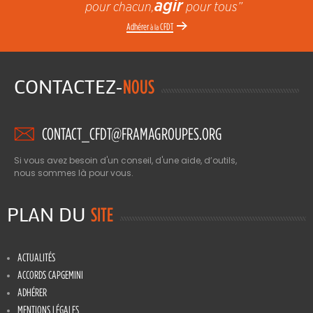
agir
pour chacun,
pour tous”
Adhérer
CFDT
à la
CONTACTEZ-
NOUS
CONTACT_CFDT@FRAMAGROUPES.ORG
Si vous avez besoin d'un conseil, d'une aide, d’outils,
nous sommes là pour vous.
PLAN DU
SITE
ACTUALITÉS
ACCORDS CAPGEMINI
ADHÉRER
MENTIONS LÉGALES