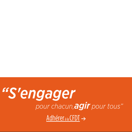
“S'engager
agir
pour chacun,
pour tous”
Adhérer
CFDT
à la