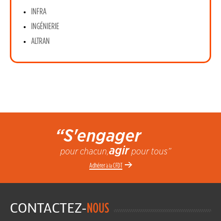
INFRA
INGÉNIERIE
ALTRAN
“S'engager
agir
pour chacun,
pour tous”
Adhérer
CFDT
à la
CONTACTEZ-
NOUS