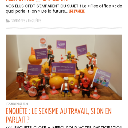
VOS ÉLUS CFDT S’EMPARENT DU SUJET ! Le « Flex office » : de
quoi parle-t-on ? De la future...
LIRE L'ARTICLE
SONDAGES / ENQUÊTES
LE 25 NOVEMBRE 2020
ENQUÊTE : LE SEXISME AU TRAVAIL, SI ON EN
PARLAIT ?
<<< ENQUETE CLOSE – MERCI POUR VOTRE PARTICIPATION