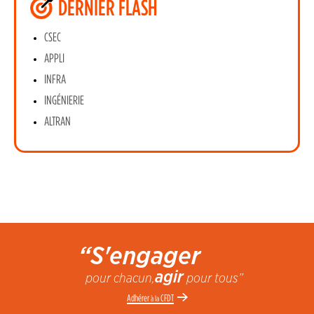
DERNIER FLASH
CSEC
APPLI
INFRA
INGÉNIERIE
ALTRAN
“S'engager
agir
pour chacun,
pour tous”
Adhérer
CFDT
à la