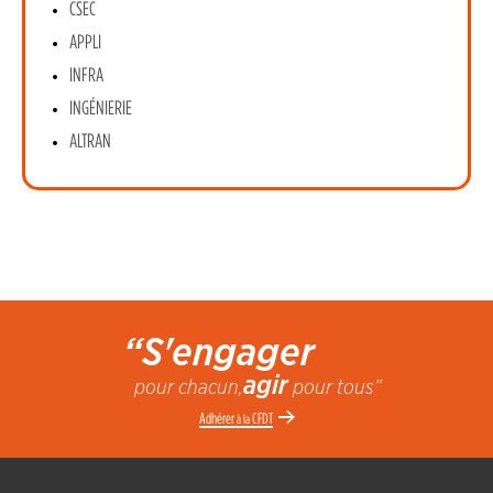
CSEC
APPLI
INFRA
INGÉNIERIE
ALTRAN
“S'engager
agir
pour chacun,
pour tous”
Adhérer
CFDT
à la