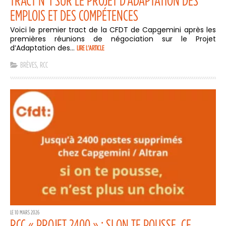
TRACT N°1 SUR LE PROJET D’ADAPTATION DES
EMPLOIS ET DES COMPÉTENCES
Voici le premier tract de la CFDT de Capgemini après les
premières réunions de négociation sur le Projet
d’Adaptation des...
LIRE L'ARTICLE
BRÈVES
,
RCC
LE 10 MARS 2026
RCC « PROJET 2400 » : SI ON TE POUSSE, CE