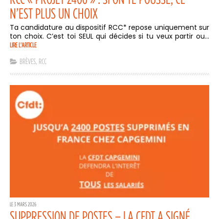
N’EST PLUS UN CHOIX
Ta candidature au dispositif RCC* repose uniquement sur
ton choix. C’est toi SEUL qui décides si tu veux partir ou...
LIRE L'ARTICLE
BRÈVES
,
RCC
LE 3 MARS 2026
SUPPRESSION DE POSTES – LA CFDT A SIGNÉ