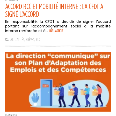
ACCORD RCC ET MOBILITÉ INTERNE : LA CFDT A
SIGNÉ L’ACCORD
En responsabilité, la CFDT a décidé de signer l’accord
portant sur l’accompagnement social à la mobilité
interne renforcée et à...
LIRE L'ARTICLE
ACTUALITÉS
,
BRÈVES
,
RCC
LE 4 MAI 2026