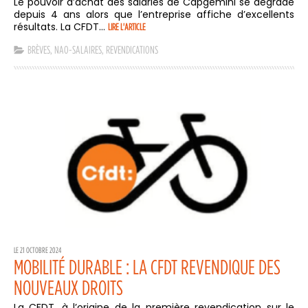
Le pouvoir d’achat des salariés de Capgemini se dégrade
depuis 4 ans alors que l’entreprise affiche d’excellents
résultats. La CFDT...
LIRE L'ARTICLE
BRÈVES
,
NAO-SALAIRES
,
REVENDICATIONS
LE 21 OCTOBRE 2024
MOBILITÉ DURABLE : LA CFDT REVENDIQUE DES
NOUVEAUX DROITS
La CFDT, à l’origine de la première revendication sur le