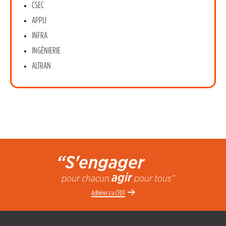
CSEC
APPLI
INFRA
INGÉNIERIE
ALTRAN
“S'engager
agir
pour chacun,
pour tous”
Adhérer
CFDT
à la