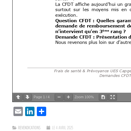
Page
1
/
4
Zoom
100%
EMAIL
LINKEDIN
PARTAGER
REVENDICATIONS
LE 4 AVRIL 2025