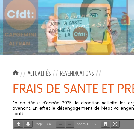
//
ACTUALITÉS
//
REVENDICATIONS
//
FRAIS DE SANTE ET P
En ce début d’année 2025, la direction sollicite les o
avenant. En effet le désengagement de l’état va engen
santé.
Page
1
/
4
Zoom
100%