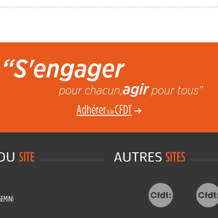
“S'engager
agir
pour chacun,
pour tous”
Adhérer
CFDT
à la
 DU
AUTRES
SITE
SITES
GEMINI