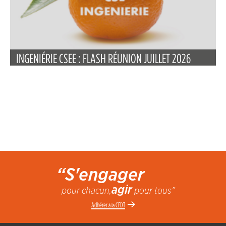
INGENIÉRIE CSEE : FLASH RÉUNION JUILLET 2026
“S'engager
agir
pour chacun,
pour tous”
Adhérer
CFDT
à la