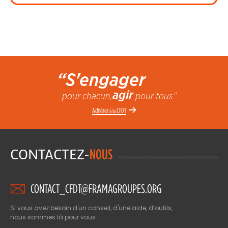
“S'engager
agir
pour chacun,
pour tous”
Adhérer
CFDT
à la
CONTACTEZ-
NOUS
CONTACT_CFDT@FRAMAGROUPES.ORG
Si vous avez besoin d'un conseil, d'une aide, d’outils,
nous sommes là pour vous.