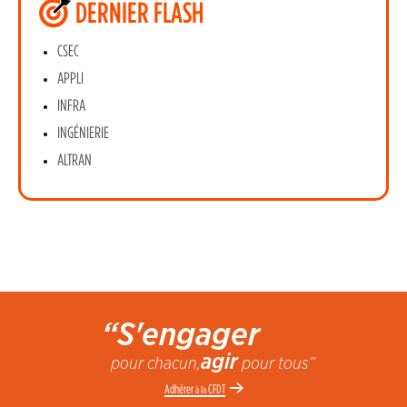
DERNIER FLASH
CSEC
APPLI
INFRA
INGÉNIERIE
ALTRAN
“S'engager
agir
pour chacun,
pour tous”
Adhérer
CFDT
à la