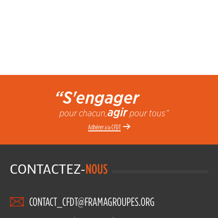
“S'engager
agir
pour chacun,
pour tous”
Adhérer
CFDT
à la
CONTACTEZ-
NOUS
CONTACT_CFDT@FRAMAGROUPES.ORG