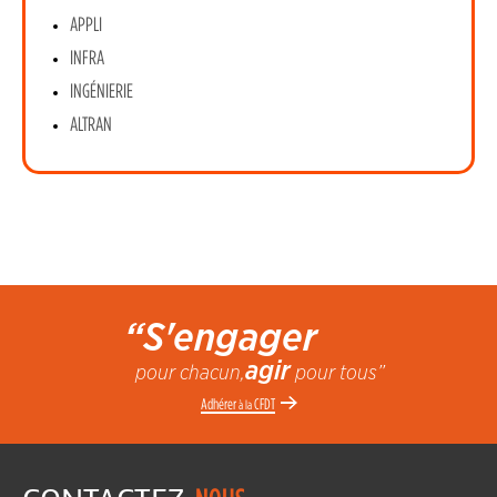
APPLI
INFRA
INGÉNIERIE
ALTRAN
“S'engager
agir
pour chacun,
pour tous”
Adhérer
CFDT
à la