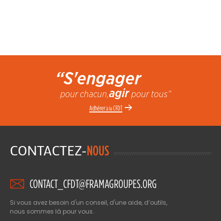
“S'engager
agir
pour chacun,
pour tous”
Adhérer
CFDT
à la
CONTACTEZ-
NOUS
CONTACT_CFDT@FRAMAGROUPES.ORG
Si vous avez besoin d'un conseil, d'une aide, d’outils,
nous sommes là pour vous.