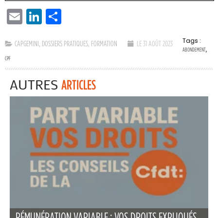
EMAIL
LINKEDIN
PARTAGER
Tags :
CAPGEMINI
,
DOSSIERS PRATIQUES
,
FORMATION
LE 31 AOÛT 2023
,
ABONDEMENT
CPF
AUTRES
ARTICLES
RÉMUNÉRATION VARIABLE : VOS DROITS EXPLIQUÉS