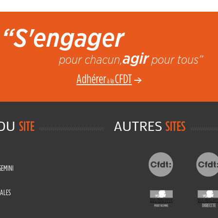
“S'engager
agir
pour chacun,
pour tous”
Adhérer
CFDT
à la
 DU
AUTRES
SITE
SITES
GEMINI
ALES