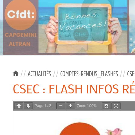
//
ACTUALITÉS
//
COMPTES-RENDUS_FLASHES
//
CSE
CSEC : FLASH INFOS R
Page
1
/
2
Zoom
100%