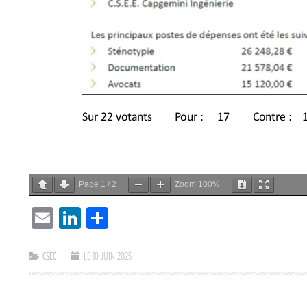
Page
1
/
2
Zoom
100%
EMAIL
LINKEDIN
PARTAGER
CSEC
LE 10 JUIN 2025