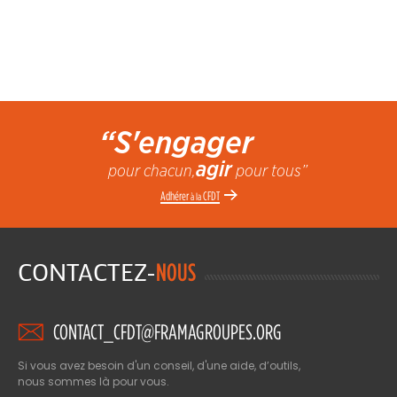
“S'engager
agir
pour chacun,
pour tous”
Adhérer
CFDT
à la
CONTACTEZ-
NOUS
CONTACT_CFDT@FRAMAGROUPES.ORG
Si vous avez besoin d'un conseil, d'une aide, d’outils,
nous sommes là pour vous.