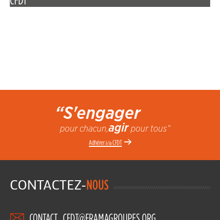
“S'engager
agir
pour chacun,
pour tous”
Adhérer
CFDT
à la
CONTACTEZ-
NOUS
CONTACT_CFDT@FRAMAGROUPES.ORG