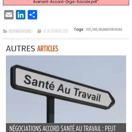
Avenant-Accord-Orga-Sociale.pdf".
EMAIL
LINKEDIN
PARTAGER
Tags :
,
,
CFDT
ICRP
ORGANISATION SOCIALE
REVENDICATIONS
LE 26 FÉVRIER 2021
AUTRES
ARTICLES
NÉGOCIATIONS ACCORD SANTÉ AU TRAVAIL : PEUT