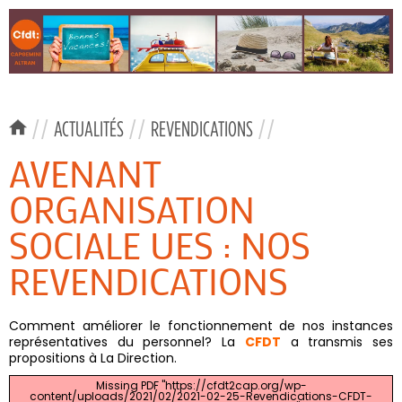
//
ACTUALITÉS
//
REVENDICATIONS
//
AVENANT
ORGANISATION
SOCIALE UES : NOS
REVENDICATIONS
Comment améliorer le fonctionnement de nos instances
représentatives du personnel? La
CFDT
a transmis ses
propositions à La Direction.
Missing PDF "https://cfdt2cap.org/wp-
content/uploads/2021/02/2021-02-25-Revendications-CFDT-