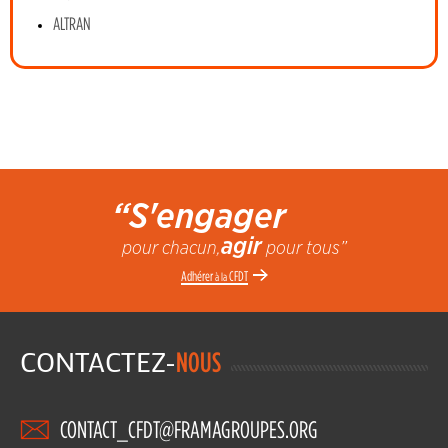
ALTRAN
“S'engager
agir
pour chacun,
pour tous”
Adhérer
CFDT
à la
CONTACTEZ-
NOUS
CONTACT_CFDT@FRAMAGROUPES.ORG