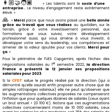
👩🏼‍🤝‍🧑🏾
« Les talents sont le
socle d’une
entreprise
… Le niveau d’engagement reste extrêmement
élevé. »
🙏
«
Merci
parce que nous avons passé une
belle année
grâce au travail que vous réalisez
au quotidien, sur le
terrain, grâce à votre investissement personnel, aux
formations que vous suivez, votre développement
professionnel aussi, qui vous amène à vous investir, à
développer votre sens du leadership, vos compétences et
amener de la valeur ajoutée pour vos clients.
Merci pour
ça
. »
Pour le périmètre de l’UES Capgemini, après l’échec des
er
négociations salariales au 1
semestre 2022,
la direction
France a présenté le 12 janvier ses propositions
salariales pour 2023
.
Si la
CFDT
salue le progrès réalisé par la direction (qui a
démontré qu’elle saurait enfin proposer autre chose que de
simples rattrapages salariaux) elle ne peut qu’observer que
les augmentations collectives proposées ne compenseront
l’inflation que pour quelques dizaines de salariés (ceux ayant
un brut annuel < 23 100 €). Notons que ces augmentations
collectives concerneraient moins de 10 000 salariés, ceux
ayant les salaires les plus modestes, soit 35% des salariés de