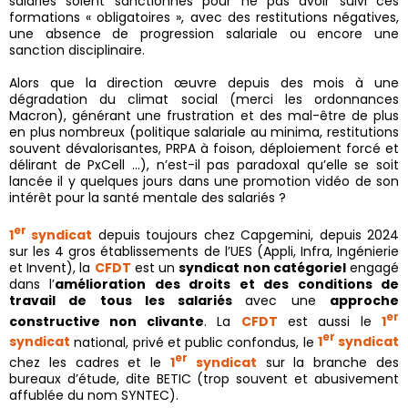
salariés soient sanctionnés pour ne pas avoir suivi ces
formations « obligatoires », avec des restitutions négatives,
une absence de progression salariale ou encore une
sanction disciplinaire.
Alors que la direction œuvre depuis des mois à une
dégradation du climat social (merci les ordonnances
Macron), générant une frustration et des mal-être de plus
en plus nombreux (politique salariale au minima, restitutions
souvent dévalorisantes, PRPA à foison, déploiement forcé et
délirant de PxCell …), n’est-il pas paradoxal qu’elle se soit
lancée il y quelques jours dans une promotion vidéo de son
intérêt pour la santé mentale des salariés ?
er
1
syndicat
depuis toujours chez Capgemini, depuis 2024
sur les 4 gros établissements de l’UES (Appli, Infra, Ingénierie
et Invent), la
CFDT
est un
syndicat non catégoriel
engagé
dans l’
amélioration des droits et des conditions de
travail de
tous le
s
salariés
avec une
approche
er
constructive non clivante
. La
CFDT
est aussi le
1
er
syndicat
national, privé et public confondus, le
1
syndicat
er
chez les cadres et le
1
syndicat
sur la branche des
bureaux d’étude, dite BETIC (trop souvent et abusivement
affublée du nom SYNTEC).