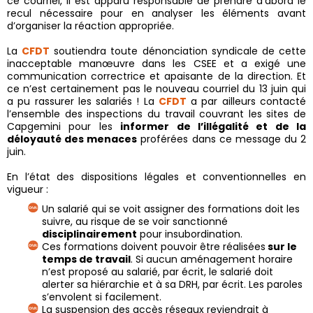
ce courriel, il est apparu responsable de prendre d’abord le
recul nécessaire pour en analyser les éléments avant
d’organiser la réaction appropriée.
La
CFDT
soutiendra toute dénonciation syndicale de cette
inacceptable manœuvre dans les CSEE et a exigé une
communication correctrice et apaisante de la direction. Et
ce n’est certainement pas le nouveau courriel du 13 juin qui
a pu rassurer les salariés ! La
CFDT
a par ailleurs contacté
l’ensemble des inspections du travail couvrant les sites de
Capgemini pour les
informer de l’illégalité et de la
déloyauté des menaces
proférées dans ce message du 2
juin.
En l’état des dispositions légales et conventionnelles en
vigueur :
Un salarié qui se voit assigner des formations doit les
suivre, au risque de se voir sanctionné
disciplinairement
pour insubordination.
Ces formations doivent pouvoir être réalisées
sur le
temps de travail
. Si aucun aménagement horaire
n’est proposé au salarié, par écrit, le salarié doit
alerter sa hiérarchie et à sa DRH, par écrit. Les paroles
s’envolent si facilement.
La suspension des accès réseaux reviendrait à