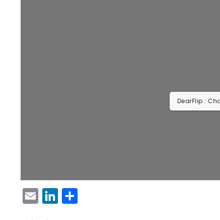
DearFlip : Ch
EMAIL
LINKEDIN
PARTAGER