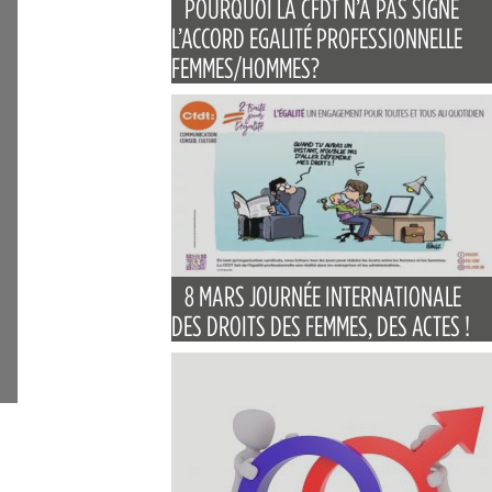
POURQUOI LA CFDT N’A PAS SIGNÉ
L’ACCORD EGALITÉ PROFESSIONNELLE
FEMMES/HOMMES?
8 MARS JOURNÉE INTERNATIONALE
DES DROITS DES FEMMES, DES ACTES !