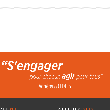
“S'engager
agir
pour chacun,
pour tous”
Adhérer
CFDT
à la
 DU
AUTRES
SITE
SITES