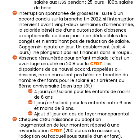
salaire aux IJSS pendant 25 jours -100% salaire
de base
Interruption spontanée de grossesse : suite à un
accord conclu sur la branche fin 2022, si l’interruption
intervient avant vingt-deux semaines d’aménorrhée,
la salariée bénéficie d’une autorisation d’absence
exceptionnelle de deux jours, non déductibles des
congés et n’entraînant pas de réduction de salaire.
Capgemini ajoute un jour. Un doublement (soit 4
jours) ne plongerait pas les finances dans le rouge…
Absence rémunérée pour enfant malade : c’est un
avantage arraché en 2018 par la
CFDT
. Les
dispositions de ce nouvel accord, rappelées ci-
dessous, ne se cumulent pas hélas en fonction du
nombre d’enfants pour le salarié et s’arrêtent au
8ème anniversaire (bien trop tôt) :
4 jours/an/salarié pour les enfants de moins
de 6 ans
1 jour/an/salarié pour les enfants entre 6 ans
et moins de 8 ans.
Ajout d’1 jour en cas de foyer monoparental.
Chèques CESU naissance ou adoption :
l’augmentation de leur montant répond à une
revendication
CFDT
.(200 euros à la naissance,
l’adoption ou l’accueil sous tutelle d’un enfant).