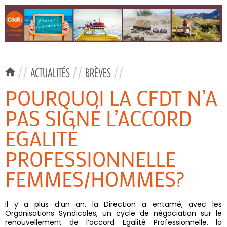
//
ACTUALITÉS
//
BRÈVES
//
POURQUOI LA CFDT N’A
PAS SIGNÉ L’ACCORD
EGALITÉ
PROFESSIONNELLE
FEMMES/HOMMES?
Il y a plus d’un an, la Direction a entamé, avec les
Organisations Syndicales, un cycle de négociation sur le
renouvellement de l’accord Egalité Professionnelle, la