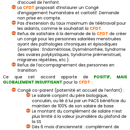
d’accueil de l’enfant.
La
CFDT
proposait d’instaurer un Congé
d’engagement humanitaire et caritatif. Demande
non prise en compte.
Pas d’extension du taux maximum de télétravail pour
les aidants, comme le souhaitait la
CFDT
.
Refus de satisfaire à la demande de la
CFDT
de créer
un congé pour les personnes salariées menstruées
ayant des pathologies chroniques et épisodiques
(exemples : Endométriose, Dysménorrhée, Syndrome
des ovaires polykystiques, Syndrome prémenstruel,
migraines répétées, etc.).
Refus de l’accompagnement des personnes en
transition.
Ce que cet accord apporte de
POSITIF, MAIS
GLOBALEMENT INSUFFISANT
pour la
CFDT
:
Congé co-parent (paternité et accueil de l’enfant) :
Le salarié conjoint du père biologique,
concubin, ou lié à lui par un PACS bénéficie du
maintien de 100% de son salaire de base
Le montant du complément de salaire n’est
plus limité à la valeur journalière du plafond de
la SS
Dès 6 mois d’ancienneté : complément de