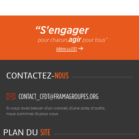
“S'engager
agir
pour chacun,
pour tous”
Adhérer
CFDT
à la
CONTACTEZ-
NOUS
CONTACT_CFDT@FRAMAGROUPES.ORG
Si vous avez besoin d'un conseil, d'une aide, d’outils,
nous sommes là pour vous.
PLAN DU
SITE