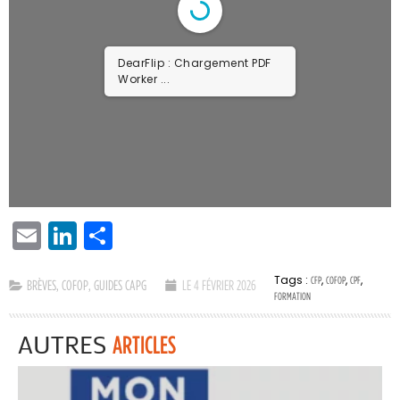
DearFlip : Chargement PDF
Worker ...
EMAIL
LINKEDIN
PARTAGER
Tags :
,
,
,
CFP
COFOP
CPF
BRÈVES
,
COFOP
,
GUIDES CAPG
LE 4 FÉVRIER 2026
FORMATION
AUTRES
ARTICLES