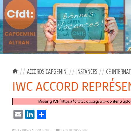
//
ACCORDS CAPGEMINI
//
INSTANCES
//
CE INTERNA
IWC ACCORD REPRÉSE
Missing PDF "https://cfdt2cap.org/wp-content/upl
EMAIL
LINKEDIN
PARTAGER
CE INTERNATIONAL-IWC
LE 22 OCTOBRE 2014