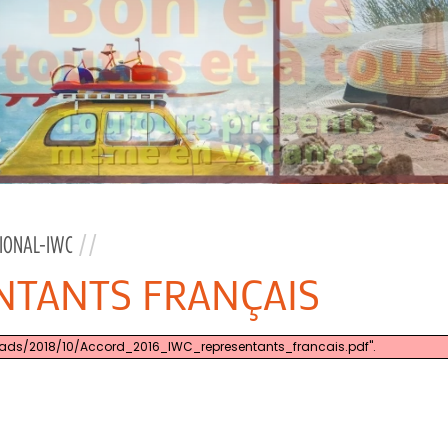
TIONAL-IWC
//
NTANTS FRANÇAIS
oads/2018/10/Accord_2016_IWC_representants_francais.pdf".