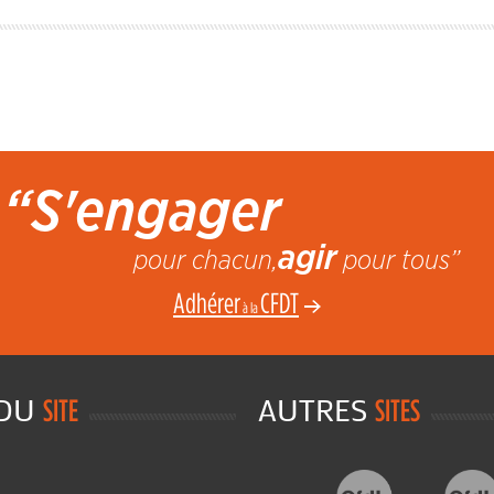
“S'engager
agir
pour chacun,
pour tous”
Adhérer
CFDT
à la
 DU
AUTRES
SITE
SITES