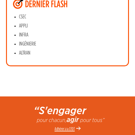
DERNIER FLASH
CSEC
APPLI
INFRA
INGÉNIERIE
ALTRAN
“S'engager
agir
pour chacun,
pour tous”
Adhérer
CFDT
à la