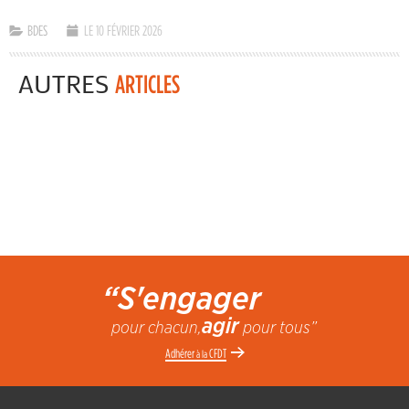
BDES
LE 10 FÉVRIER 2026
AUTRES
ARTICLES
“S'engager
agir
pour chacun,
pour tous”
Adhérer
CFDT
à la