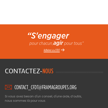
“S'engager
agir
pour chacun,
pour tous”
Adhérer
CFDT
à la
CONTACTEZ-
NOUS
CONTACT_CFDT@FRAMAGROUPES.ORG
Si vous avez besoin d'un conseil, d'une aide, d’outils,
nous sommes là pour vous.