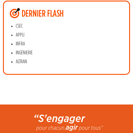
DERNIER FLASH
CSEC
APPLI
INFRA
INGÉNIERIE
ALTRAN
“S'engager
agir
pour chacun,
pour tous”