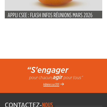
APPLI CSEE : FLASH INFOS RÉUNIONS MARS 2026
“S'engager
agir
pour chacun,
pour tous”
Adhérer
CFDT
à la
CONTACTEZ-
NOUS