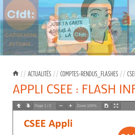
//
ACTUALITÉS
//
COMPTES-RENDUS_FLASHES
//
CSE
APPLI CSEE : FLASH I
Page
1
/
2
Zoom
100%