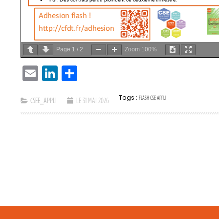
Page
1
/
2
Zoom
100%
EMAIL
LINKEDIN
PARTAGER
Tags :
FLASH CSE APPLI
CSEE_APPLI
LE 31 MAI 2026