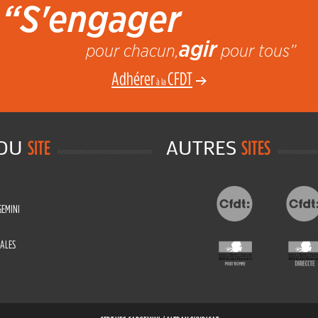
“S'engager
agir
pour chacun,
pour tous”
Adhérer
CFDT
à la
 DU
AUTRES
SITE
SITES
GEMINI
ALES