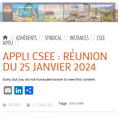
//
ADHÉRENTS
//
SYNDICAL
//
INSTANCES
//
CSEE
APPLI
//
APPLI CSEE : RÉUNION
DU 25 JANVIER 2024
Sorry, but you do not have permission to view this content.
EMAIL
LINKEDIN
PARTAGER
Tags :
FLASH CSE APPLI
CSEE APPLI
LE 2 FÉVRIER 2024