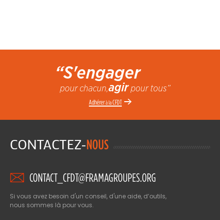
“S'engager
agir
pour chacun,
pour tous”
Adhérer
CFDT
à la
CONTACTEZ-
NOUS
CONTACT_CFDT@FRAMAGROUPES.ORG
Si vous avez besoin d'un conseil, d'une aide, d’outils,
nous sommes là pour vous.