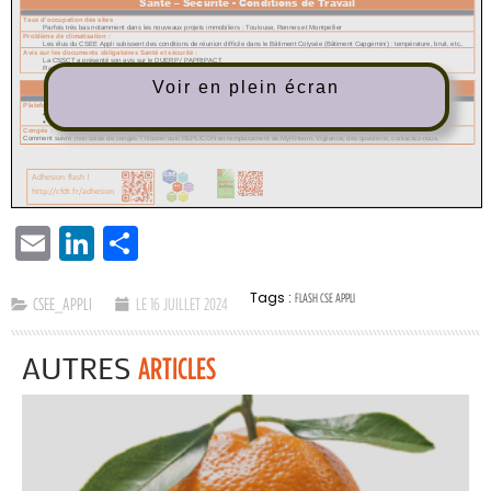
Voir en plein écran
EMAIL
LINKEDIN
PARTAGER
Tags :
FLASH CSE APPLI
CSEE_APPLI
LE 16 JUILLET 2024
AUTRES
ARTICLES