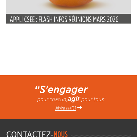
APPLI CSEE : FLASH INFOS RÉUNIONS MARS 2026
“S'engager
agir
pour chacun,
pour tous”
Adhérer
CFDT
à la
CONTACTEZ-
NOUS