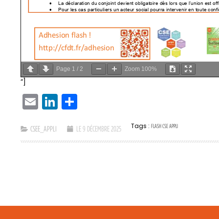
Page
1
/
2
Zoom
100%
“]
EMAIL
LINKEDIN
PARTAGER
Tags :
FLASH CSE APPLI
CSEE_APPLI
LE 9 DÉCEMBRE 2025