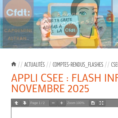
//
ACTUALITÉS
//
COMPTES-RENDUS_FLASHES
//
CSE
APPLI CSEE : FLASH I
NOVEMBRE 2025
Page
1
/
2
Zoom
100%