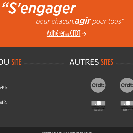
“S'engager
agir
pour chacun,
pour tous”
Adhérer
CFDT
à la
 DU
AUTRES
SITE
SITES
GEMINI
ALES