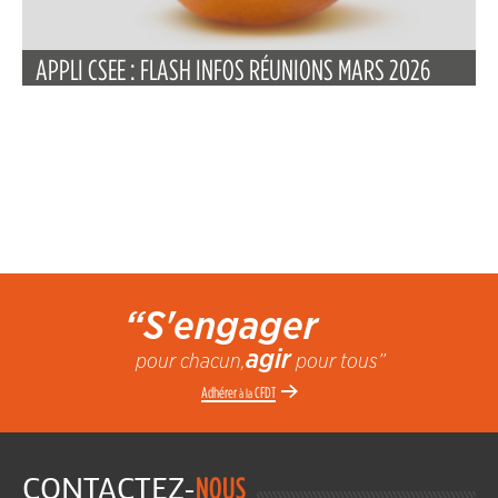
APPLI CSEE : FLASH INFOS RÉUNIONS MARS 2026
“S'engager
agir
pour chacun,
pour tous”
Adhérer
CFDT
à la
CONTACTEZ-
NOUS