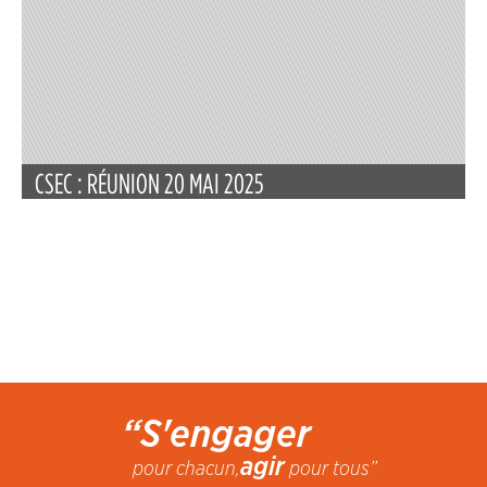
CSEC : RÉUNION 20 MAI 2025
“S'engager
agir
pour chacun,
pour tous”