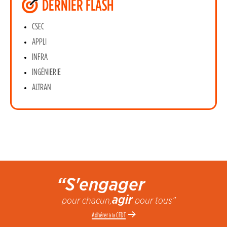
DERNIER FLASH
CSEC
APPLI
INFRA
INGÉNIERIE
ALTRAN
“S'engager
agir
pour chacun,
pour tous”
Adhérer
CFDT
à la