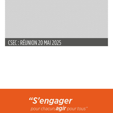
CSEC : RÉUNION 20 MAI 2025
“S'engager
agir
pour chacun,
pour tous”