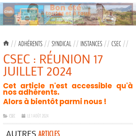
//
ADHÉRENTS
//
SYNDICAL
//
INSTANCES
//
CSEC
//
CSEC : RÉUNION 17
JUILLET 2024
Cet article n'est accessible qu'à
nos adhérents.
Alors à bientôt parmi nous !
CSEC
LE 1 AOÛT 2024
AUTRES
ARTICLES