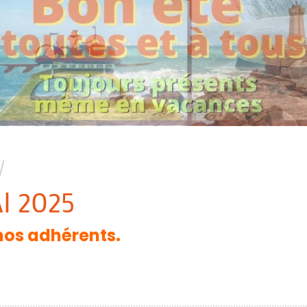
/
I 2025
 nos adhérents.