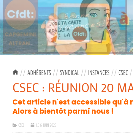
//
ADHÉRENTS
//
SYNDICAL
//
INSTANCES
//
CSEC
/
CSEC : RÉUNION 20 MA
Cet article n'est accessible qu'à
Alors à bientôt parmi nous !
CSEC
LE 6 JUIN 2025