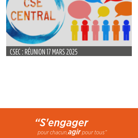
CSEC : RÉUNION 17 MARS 2025
“S'engager
agir
pour chacun,
pour tous”