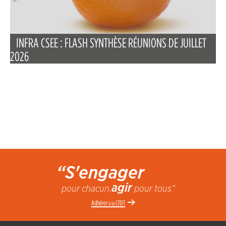
INFRA CSEE : FLASH SYNTHÈSE RÉUNIONS DE JUILLET
2026
“S'engager
agir
pour chacun,
pour tous”
Adhérer
CFDT
à la